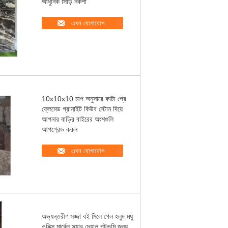
আধুনিক সিঁড়ি নকশা
এখন যোগাযোগ
10x10x10 মাপ অনুসারে কাটা গ্রে
ফ্লেমেড গ্রানাইট কিউব স্টোন দিয়ে
আপনার বাড়ির বাইরের অংশগুলি
আপগ্রেড করুন
এখন যোগাযোগ
অভ্যন্তরীণ সজ্জা বই মিলে গেল হলুদ মধু
ওনিক্স মার্বেল স্ল্যাব দেয়াল পটভূমি জন্য