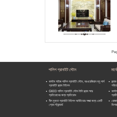
Pag
পালিশ গ্রানাইট স্টোন
মার্
কাস্টম সাইজ পালিশ গ্রানাইট স্টোন, নরওয়েজিয়ান ব্লু পার্ল
ব্ল্য
গ্রানাইট স্ল্যাব টাইলস
শক্ত
G603 পালিশ গ্রানাইট স্টোন টালি স্ল্যাব ক্ষার
কাস্ট
প্রতিরোধের জন্য প্রতিরোধ
প্রাচ
নীল মুক্তা গ্রানাইট টাইলস আউটডোর সজ্জা জন্য একটি
রোজার
গ্রেড স্ট্যান্ডার্ড
ভিলা