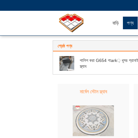
বাড়ি
পণ্য
শ্রেষ্ঠ পণ্য
পালিশ করা G654 গাark় ধূসর গ্রানাই
স্ল্যাব
মার্বেল স্টোন স্ল্যাব