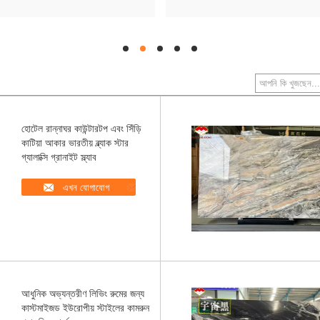
hd
hd
hd
hd
hd
হোটেল রান্নাঘর কাউন্টারটপ এবং সিঁড়ি
কাটিয়া আকার ভারতীয় ব্ল্যাক স্টার
গ্যালাক্সি গ্রানাইট স্ল্যাব
এখন যোগাযোগ
আধুনিক অভ্যন্তরীণ লিভিং রুমের জন্য
কাস্টমাইজড ইউরোপীয় স্টাইলের কামরুন