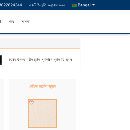
3622824244
একটি উদ্ধৃতি অনুরোধ করুন
Bengali
গ
খবর
মামলা
বিল্ডিং উপকরণ চীন ব্ল্যাক গ্যালাক্সি গ্রানাইট স্ল্যাব
বেইজ মার্বেল স্ল্যাব