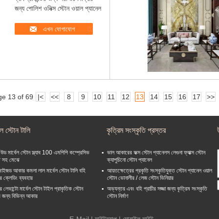
জন্য পোলিশ ওনিক্স স্টোন ওয়াল প্যানেল
এখন যোগাযোগ
e 13 of 69
|<
<<
8
9
10
11
12
13
14
15
16
17
>>
বেল স্টোন টালি
কৃত্রিম সংস্কৃতি প্রস্তর
াক উড মার্বেল স্টোন স্ল্যাব 100 এমপিপি কম্প্রেসিভ
ভাল আকারের ফক্স স্টোন প্যানেলস লেগুনা ফ্যাক্স স্টোন
ি সহ মেঝে
ক্যাপুচিনো স্টোন প্যানেল
মাইজড আকার কমলা লাল মার্বেল স্টোন টালি বহি
আয়তক্ষেত্রের প্রকৃতি সংস্কৃতিযুক্ত স্টোন প্যানেল ওয়াল
ীর ক্লেডিং ব্যবহার
স্টোন ভোনালীর / লেজ স্টোন ভিনিয়ার
 লেভান্টো মার্বেল স্টোন টাইল প্রাকৃতিক স্টোন
অভ্যন্তর এবং বহি প্রাচীর সজ্জা জন্য কৃত্রিম সংস্কৃতি
র জন্য বিভিন্ন আকার
স্টোন নির্মাণ