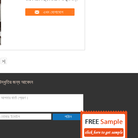
এখন যোগাযোগ
>|
উদ্ধৃতির জন্য আবেদন
পাঠান