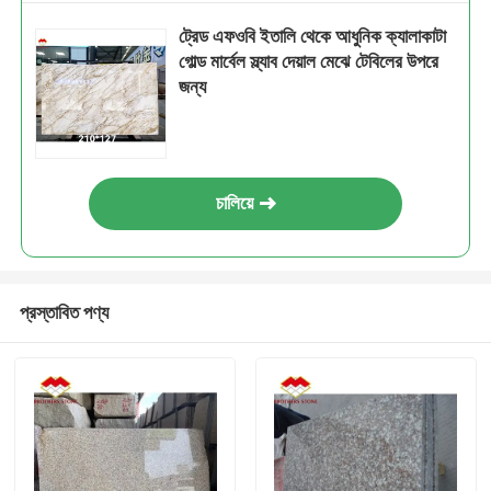
ট্রেড এফওবি ইতালি থেকে আধুনিক ক্যালাকাটা
গোল্ড মার্বেল স্ল্যাব দেয়াল মেঝে টেবিলের উপরে
জন্য
চালিয়ে
প্রস্তাবিত পণ্য