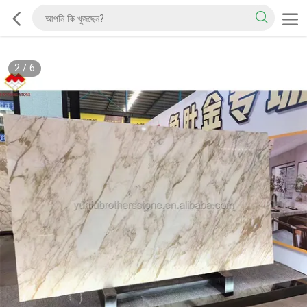
2
/
6