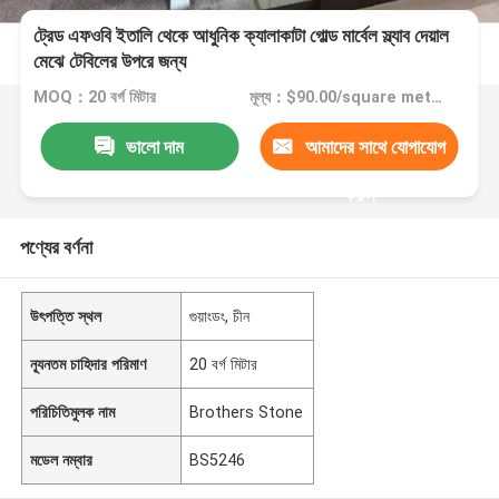
ট্রেড এফওবি ইতালি থেকে আধুনিক ক্যালাকাটা গোল্ড মার্বেল স্ল্যাব দেয়াল
মেঝে টেবিলের উপরে জন্য
MOQ：20 বর্গ মিটার
মূল্য：$90.00/square meters 20-99 square meters
ভালো দাম
আমাদের সাথে যোগাযোগ
করুন
পণ্যের বর্ণনা
উৎপত্তি স্থল
গুয়াংডং, চীন
ন্যূনতম চাহিদার পরিমাণ
20 বর্গ মিটার
পরিচিতিমুলক নাম
Brothers Stone
মডেল নম্বার
BS5246