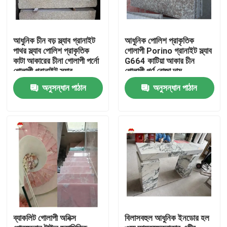
আধুনিক চীন বড় স্ল্যাব গ্রানাইট
আধুনিক পোলিশ প্রাকৃতিক
পাথর স্ল্যাব পোলিশ প্রাকৃতিক
গোলাপী Porino গ্রানাইট স্ল্যাব
কাটা আকারের চীনা গোলাপী পর্নো
G664 কাটিয়া আকার চীন
গোলাপী গ্রানাইট স্ল্যাব
গোলাপী পর্ণ রোজা দাম
অনুসন্ধান পাঠান
অনুসন্ধান পাঠান
বাড়ি
পণ্য
ব্যাকলিট গোলাপী অনিক্স
বিলাসবহুল আধুনিক ইনডোর হল
আমাদের সম্বন্ধে