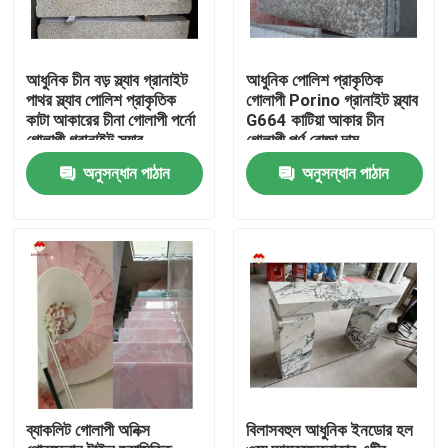
আধুনিক চীন বড় স্ল্যাব গ্রানাইট
আধুনিক পোলিশ প্রাকৃতিক
পাথর স্ল্যাব পোলিশ প্রাকৃতিক
গোলাপী Porino গ্রানাইট স্ল্যাব
কাটা আকারের চীনা গোলাপী পর্নো
G664 কাটিয়া আকার চীন
গোলাপী গ্রানাইট স্ল্যাব
গোলাপী পর্ণ রোজা দাম
অনুসন্ধান পাঠান
অনুসন্ধান পাঠান
বাড়ি
আমাদের সম্পর্কে
ব্যাকলিট গোলাপী অনিক্স
বিলাসবহুল আধুনিক ইনডোর হল
পরিচিতি