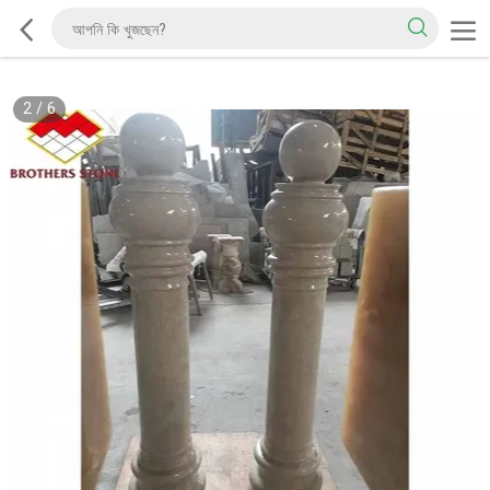
2
/
6