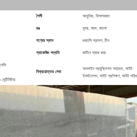
ট
শৈলী
আধুনিক, বিলাসবহুল
রঙ
ধূসর, সাদা, কালো
পণ্যের স্থান
গুয়াংসি প্রদেশ, চীন
প্যাকেজিং পদ্ধতি
কার্টনে প্যাক করা
সেমি
অনলাইন প্রযুক্তিগত সহায়তা, সাইট
বিক্রয়োত্তর সেবা
ইনস্টলেশন, সাইট প্রশিক্ষণ, সাইট পরিদর
 সেন্টিমিটার