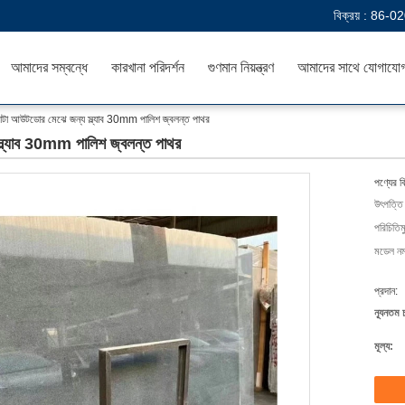
বিক্রয় :
86-02
আমাদের সম্বন্ধে
কারখানা পরিদর্শন
গুণমান নিয়ন্ত্রণ
আমাদের সাথে যোগাযো
কাটা আউটডোর মেঝে জন্য স্ল্যাব 30mm পালিশ জ্বলন্ত পাথর
স্ল্যাব 30mm পালিশ জ্বলন্ত পাথর
পণ্যের ব
উৎপত্তি
পরিচিতিম
মডেল নম্
প্রদান:
ন্যূনতম 
মূল্য: