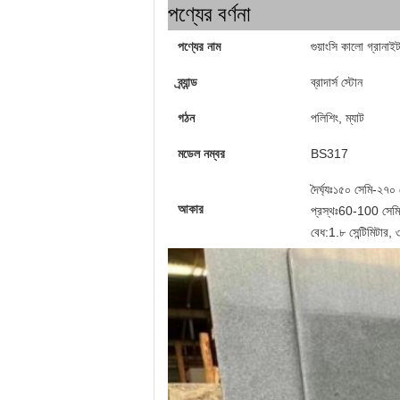
পণ্যের বর্ণনা
পণ্যের নাম
গুয়াংসি কালো গ্রানাই
ব্র্যান্ড
ব্রাদার্স স্টোন
গঠন
পলিশিং, ম্যাট
মডেল নম্বর
BS317
দৈর্ঘ্যঃ১৫০ সেমি-২৭০ 
আকার
প্রস্থঃ60-100 সেমি
বেধ:1.৮ সেন্টিমিটার, ৩