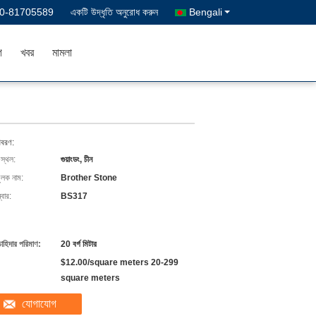
0-81705589
একটি উদ্ধৃতি অনুরোধ করুন
Bengali
গ
খবর
মামলা
িবরণ:
 স্থল:
গুয়াংডং, চীন
ুলক নাম:
Brother Stone
বার:
BS317
চাহিদার পরিমাণ:
20 বর্গ মিটার
$12.00/square meters 20-299
square meters
যোগাযোগ