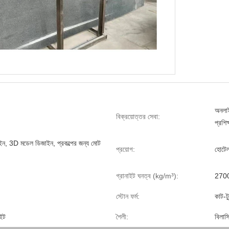
অনলাই
বিক্রয়োত্তর সেবা:
প্রশিক
ইন, 3D মডেল ডিজাইন, প্রকল্পের জন্য মোট
প্রয়োগ:
হোটেল,
গ্রানাইট ঘনত্ব (kg/m³):
270
স্টোন ফর্ম:
কাট-ট
াইট
শৈলী:
বিলাস