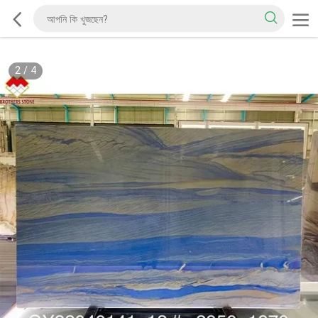
2
/
4