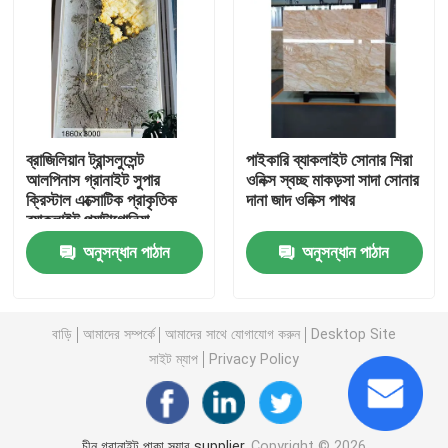
কারখানা পরিদর্শন
গুণমান নিয়ন্ত্রণ
ব্রাজিলিয়ান ট্রান্সলুসেন্ট
পাইকারি ব্যাকলাইট সোনার শিরা
আলপিনাস গ্রানাইট সুপার
ওনিক্স স্বচ্ছ মাকড়সা সাদা সোনার
আমাদের সাথে যোগাযোগ
ক্রিস্টাল এক্সোটিক প্রাকৃতিক
দানা জাদ ওনিক্স পাথর
ব্যাকলাইট প্যাটাগোনিয়া
কোয়ার্টজাইট পাথর ওয়াল প্যানেল
খবর
অনুসন্ধান পাঠান
অনুসন্ধান পাঠান
মামলা
বাড়ি
আমাদের সম্পর্কে
আমাদের সাথে যোগাযোগ করুন
Desktop Site
সাইট ম্যাপ
Privacy Policy
একটি উদ্ধৃতি অনুরোধ করুন
গ্রানাইট স্টোন স্ল্যাব
চীন গ্রানাইট পাকা স্ল্যাব supplier.
Copyright © 2026