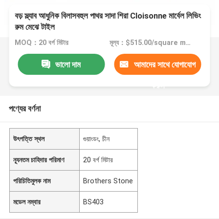
বড় স্ল্যাব আধুনিক বিলাসবহুল পাথর সাদা শিরা Cloisonne মার্বেল লিভিং
রুম মেঝে টাইল
MOQ：20 বর্গ মিটার
মূল্য：$515.00/square meters 20-199 square meters
ভালো দাম
আমাদের সাথে যোগাযোগ
করুন
পণ্যের বর্ণনা
উৎপত্তি স্থল
গুয়াংডং, চীন
ন্যূনতম চাহিদার পরিমাণ
20 বর্গ মিটার
পরিচিতিমুলক নাম
Brothers Stone
মডেল নম্বার
BS403