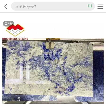
2
/
6