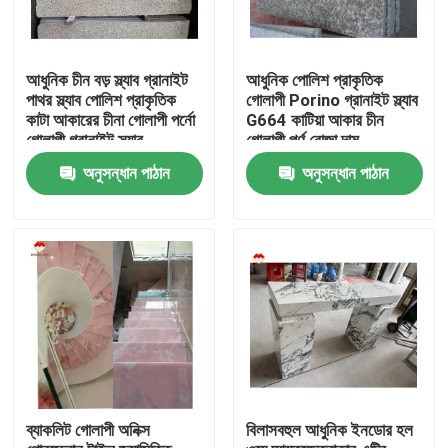
আধুনিক চীন বড় স্ল্যাব গ্রানাইট
আধুনিক পোলিশ প্রাকৃতিক
পাথর স্ল্যাব পোলিশ প্রাকৃতিক
গোলাপী Porino গ্রানাইট স্ল্যাব
কাটা আকারের চীনা গোলাপী পর্নো
G664 কাটিয়া আকার চীন
গোলাপী গ্রানাইট স্ল্যাব
গোলাপী পর্ণ রোজা দাম
অনুসন্ধান পাঠান
অনুসন্ধান পাঠান
বাড়ি
পণ্য
ব্যাকলিট গোলাপী অনিক্স
বিলাসবহুল আধুনিক ইনডোর হল
আমাদের সম্বন্ধে