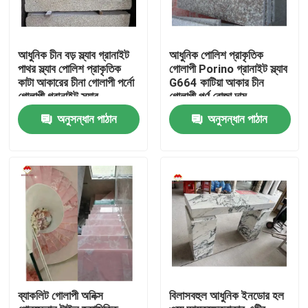
আধুনিক চীন বড় স্ল্যাব গ্রানাইট
আধুনিক পোলিশ প্রাকৃতিক
পাথর স্ল্যাব পোলিশ প্রাকৃতিক
গোলাপী Porino গ্রানাইট স্ল্যাব
কাটা আকারের চীনা গোলাপী পর্নো
G664 কাটিয়া আকার চীন
গোলাপী গ্রানাইট স্ল্যাব
গোলাপী পর্ণ রোজা দাম
অনুসন্ধান পাঠান
অনুসন্ধান পাঠান
বাড়ি
আমাদের সম্পর্কে
ব্যাকলিট গোলাপী অনিক্স
বিলাসবহুল আধুনিক ইনডোর হল
পরিচিতি