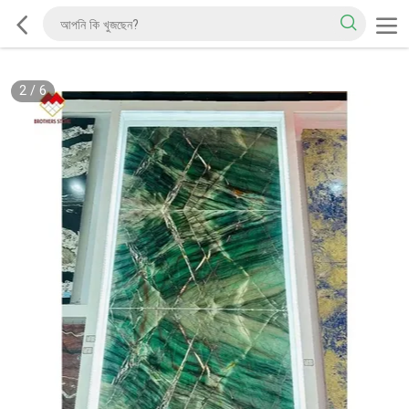
2
/
6