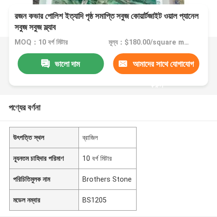
রজন কভার পোলিশ ইত্যাদি পৃষ্ঠ সমাপ্তি সবুজ কোয়ার্টজাইট ওয়াল প্যানেল
সবুজ সবুজ স্ল্যাব
MOQ：10 বর্গ মিটার
মূল্য：$180.00/square meters 10-49 square meters
ভালো দাম
আমাদের সাথে যোগাযোগ
করুন
পণ্যের বর্ণনা
উৎপত্তি স্থল
ব্রাজিল
ন্যূনতম চাহিদার পরিমাণ
10 বর্গ মিটার
পরিচিতিমুলক নাম
Brothers Stone
মডেল নম্বার
BS1205