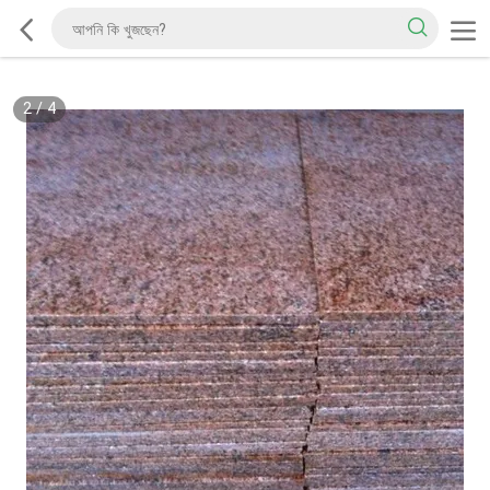
2
/
4